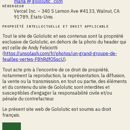
maria @ gololutic . com
HÉBERGEUR
Vercel Inc. – 340 S Lemon Ave #4133, Walnut, CA
91789, États-Unis
PROPRIÉTÉ INTELLECTUELLE ET DROIT APPLICABLE
Tout le site de Gololutic et ses contenus sont la propriété
exclusive de Gololutic, en dehors de la photo du header qui
est celle de Andy Feliciotti
(
https://unsplash.com/fr/photos/un-grand-groupe-de-
feuilles-vertes-F8hRdfOSscU
).
Tout acte pris à l’encontre de ce droit de propriété,
notamment la reproduction, la représentation, la diffusion,
la vente ou la transmission, en tout ou partie, des éléments
et du contenu du site de Gololutic sont interdites et
susceptibles d’engager la responsabilité civile et/ou
pénale du contrefacteur.
Le présent site web de Gololutic est soumis au droit
français.